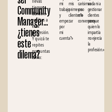
llevas
mi
mis
carísimas
nada ni a
Community
tiempo
trabajo
primeros
y no
gestionar
dándole
y
clientes?»
me
clientes
Manager…
vueltas a
empezar
convencen».
porque
esta
por
quien lo
¿tienes
profesión.
mi
impartía
cuenta?»
no ejercía
Y quizá te
este
la
repites
profesión.»
dilema?
preguntas
como: