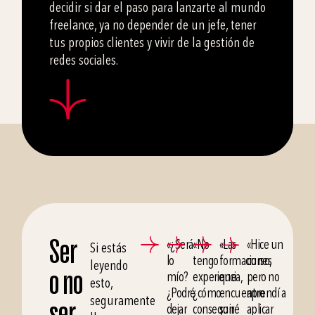
decidir si dar el paso para lanzarte al mundo
freelance, ya no depender de un jefe, tener
tus propios clientes y vivir de la gestión de
redes sociales.
Ser
«¿Será
«No
«Las
«Hice un
Si estás
lo
tengo
formaciones
curso,
leyendo
o no
mío?
experiencia,
que
pero no
esto,
¿Podré
¿cómo
encuentro
aprendí a
seguramente
ser
dejar
conseguiré
son
aplicar