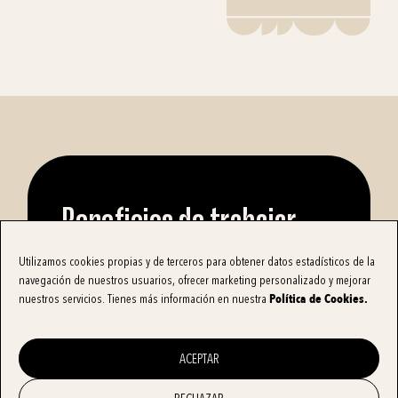
Beneficios de trabajar
como Community
Utilizamos cookies propias y de terceros para obtener datos estadí­sticos de la
navegación de nuestros usuarios, ofrecer marketing personalizado y mejorar
Manager
nuestros servicios. Tienes más información en nuestra
Polí­tica de Cookies
.
Si llegaste hasta este punto y te llama la
ACEPTAR
atención esto de ser Community Manager
freelance, voy a darte más razones para